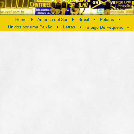
Home
América del Sur
Brasil
Pelotas
Unidos por uma Paixão
Letras
Te Sigo De Pequeno