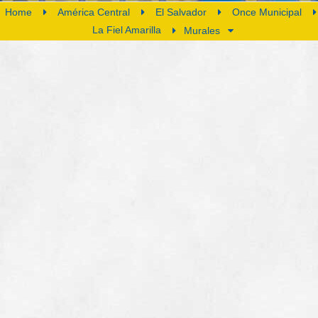
Home
América Central
El Salvador
Once Municipal
La Fiel Amarilla
Murales