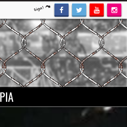
Siga!
PIA