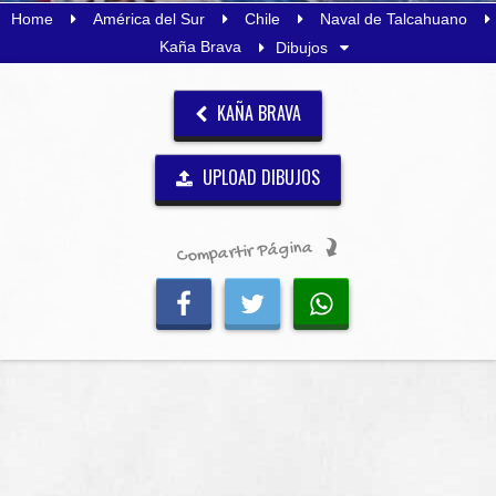
Home
América del Sur
Chile
Naval de Talcahuano
Kaña Brava
Dibujos
KAÑA BRAVA
UPLOAD DIBUJOS
Compartir Página