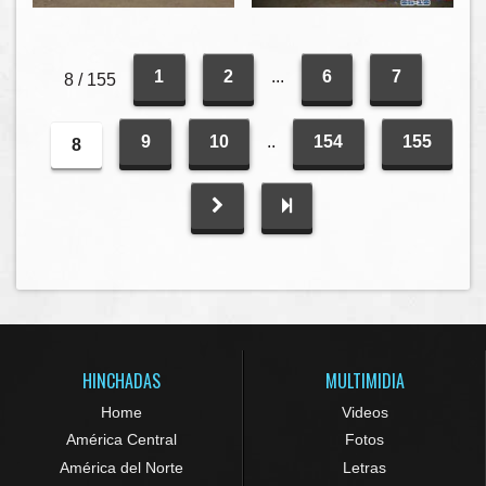
1
2
...
6
7
8 / 155
9
10
..
154
155
8
HINCHADAS
MULTIMIDIA
Home
Videos
América Central
Fotos
América del Norte
Letras