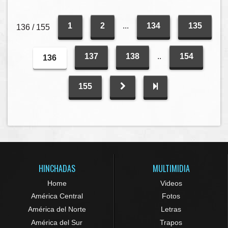
1
2
...
134
135
136 / 155
137
138
..
154
136
155
HINCHADAS
MULTIMIDIA
Home
Videos
América Central
Fotos
América del Norte
Letras
América del Sur
Trapos