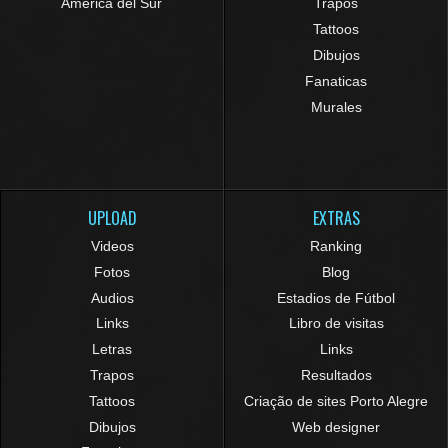
América del Sur
Trapos
Tattoos
Dibujos
Fanaticas
Murales
UPLOAD
EXTRAS
Videos
Ranking
Fotos
Blog
Audios
Estadios de Fútbol
Links
Libro de visitas
Letras
Links
Trapos
Resultados
Tattoos
Criação de sites Porto Alegre
Dibujos
Web designer