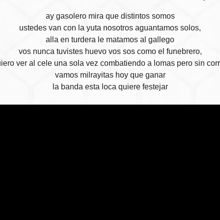
ay gasolero mira que distintos somos
ustedes van con la yuta nosotros aguantamos solos,
alla en turdera le matamos al gallego
vos nunca tuvistes huevo vos sos como el funebrero,
iero ver al cele una sola vez combatiendo a lomas pero sin corr
vamos milrayitas hoy que ganar
la banda esta loca quiere festejar