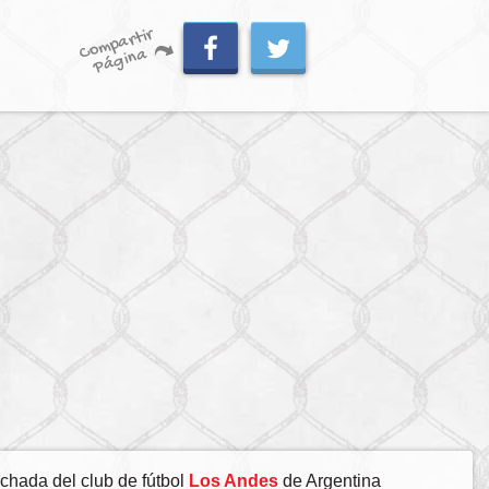
C
o
m
p
artir
P
á
gi
n
a
chada del club de fútbol
Los Andes
de Argentina