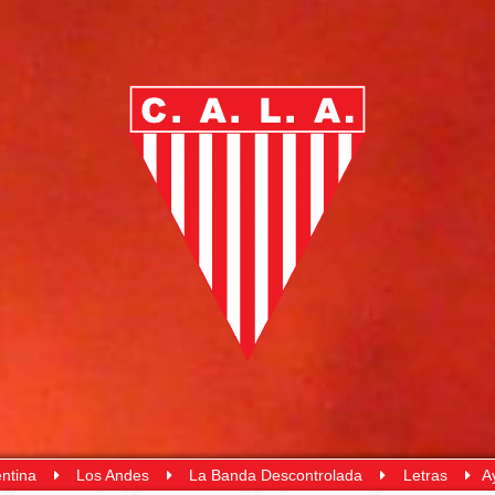
ntina
Los Andes
La Banda Descontrolada
Letras
A