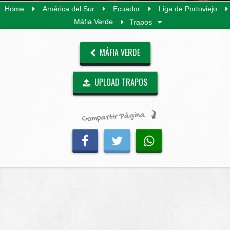
Home
América del Sur
Ecuador
Liga de Portoviejo
Máfia Verde
Trapos
MÁFIA VERDE
UPLOAD TRAPOS
Compartir Página