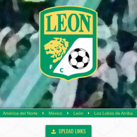
América del Norte
México
León
Los Lokos de Arriba
UPLOAD LINKS