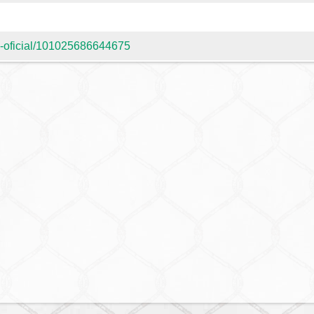
a-oficial/101025686644675