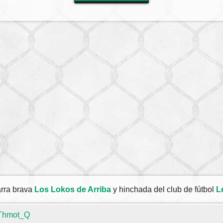
arra brava
Los Lokos de Arriba
y hinchada del club de fútbol
L
hThmot_Q