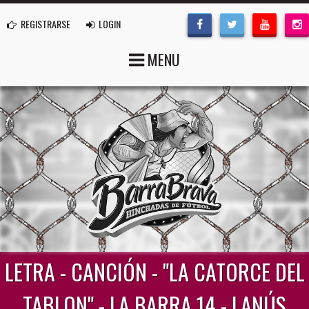
REGISTRARSE
LOGIN
MENU
LETRA - CANCIÓN - "LA CATORCE DEL
TABLON" - LA BARRA 14 - LANÚS