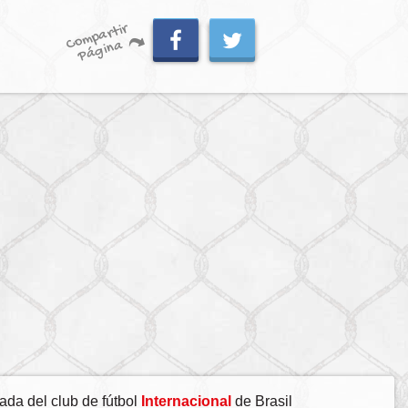
C
o
m
p
artir
P
á
gi
n
a
ada del club de fútbol
Internacional
de Brasil