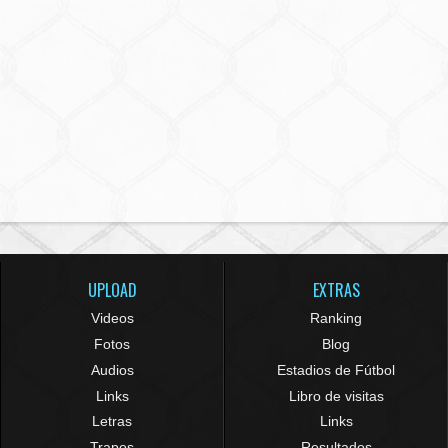
UPLOAD
EXTRAS
Videos
Ranking
Fotos
Blog
Audios
Estadios de Fútbol
Links
Libro de visitas
Letras
Links
Trapos
Resultados