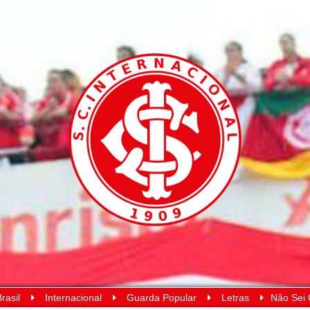
rasil
Internacional
Guarda Popular
Letras
Não Sei