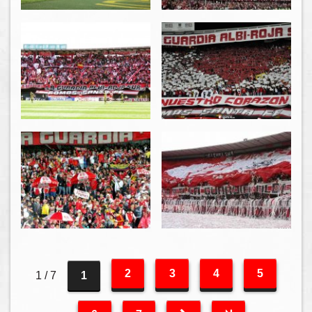
2
3
4
5
1 / 7
1