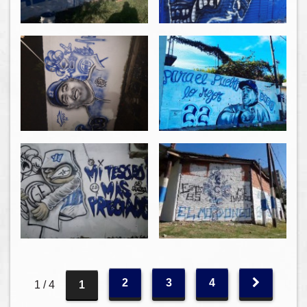
2
3
4
1 / 4
1