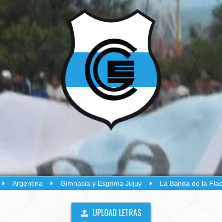
Argentina
Gimnasia y Esgrima Jujuy
La Banda de la Fla
UPLOAD LETRAS