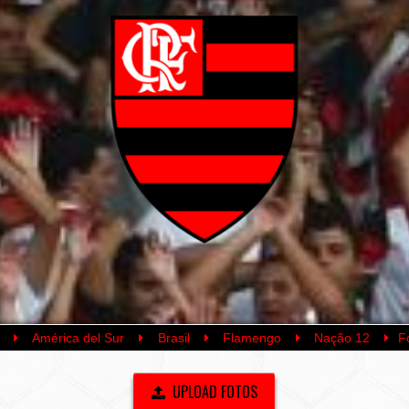
América del Sur
Brasil
Flamengo
Nação 12
F
UPLOAD FOTOS