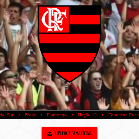
del Sur
Brasil
Flamengo
Nação 12
Fanaticas Reci
UPLOAD FANATICAS