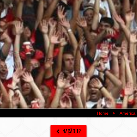
Home
América 
NAÇÃO 12