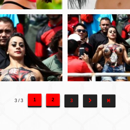
1
2
3 / 3
3