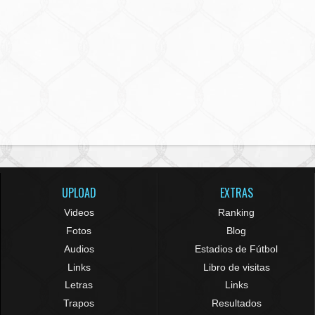
UPLOAD
EXTRAS
Videos
Ranking
Fotos
Blog
Audios
Estadios de Fútbol
Links
Libro de visitas
Letras
Links
Trapos
Resultados