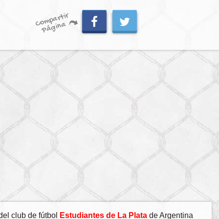
C
o
m
p
artir
P
á
gi
n
a
el club de fútbol
Estudiantes de La Plata
de Argentina