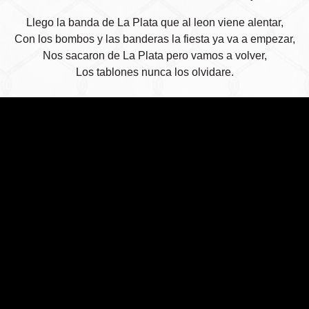
Llego la banda de La Plata que al leon viene alentar,
Con los bombos y las banderas la fiesta ya va a empezar,
Nos sacaron de La Plata pero vamos a volver,
Los tablones nunca los olvidare.