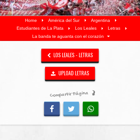
Home
América del Sur
Argentina
Estudiantes de La Plata
Los Leales
Letras
La banda te aguanta con el corazón
LOS LEALES - LETRAS
UPLOAD LETRAS
Compartir Página