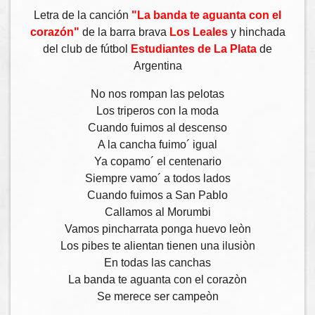
Letra de la canción
"La banda te aguanta con el
corazón"
de la barra brava
Los Leales
y hinchada
del club de fútbol
Estudiantes de La Plata
de
Argentina
No nos rompan las pelotas
Los triperos con la moda
Cuando fuimos al descenso
A la cancha fuimo´ igual
Ya copamo´ el centenario
Siempre vamo´ a todos lados
Cuando fuimos a San Pablo
Callamos al Morumbi
Vamos pincharrata ponga huevo leòn
Los pibes te alientan tienen una ilusiòn
En todas las canchas
La banda te aguanta con el corazòn
Se merece ser campeòn