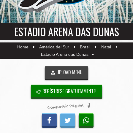
ESTADIO ARENA DAS DUNAS
Home
América del Sur
Brasil
Natal
Estadio Arena das Dunas
UPLOAD MENU
REGÍSTRESE GRATUITAMENTE!
Compartir Página