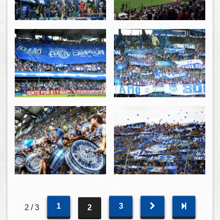
1
3
2 / 3
2