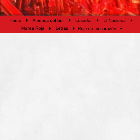
Home
América del Sur
Ecuador
El Nacional
Marea Roja
Letras
Rojo de mi corazón