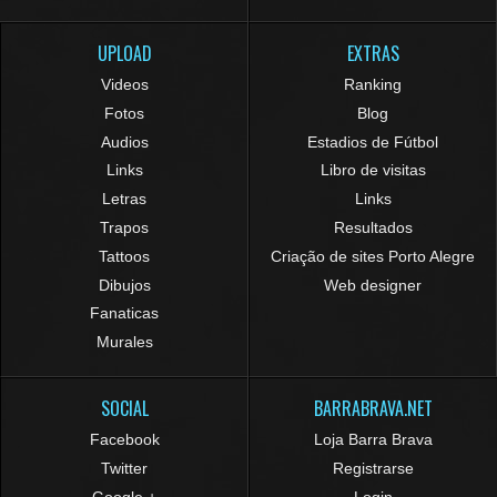
UPLOAD
EXTRAS
Videos
Ranking
Fotos
Blog
Audios
Estadios de Fútbol
Links
Libro de visitas
Letras
Links
Trapos
Resultados
Tattoos
Criação de sites Porto Alegre
Dibujos
Web designer
Fanaticas
Murales
SOCIAL
BARRABRAVA.NET
Facebook
Loja Barra Brava
Twitter
Registrarse
Google +
Login