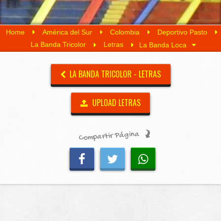
Home
América del Sur
Colombia
Deportivo Pasto
La Banda Tricolor
Letras
La Banda Loca
LA BANDA TRICOLOR - LETRAS
UPLOAD LETRAS
Compartir Página