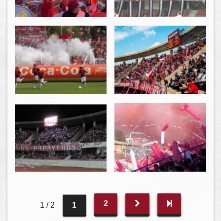
2
1 / 2
1