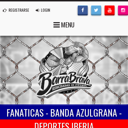
REGISTRARSE
LOGIN
MENU
FANATICAS - BANDA AZULGRANA -
DEPORTES IBERIA