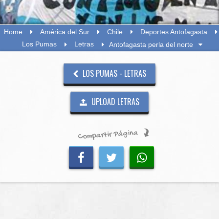
Home
América del Sur
Chile
Deportes Antofagasta
Los Pumas
Letras
Antofagasta perla del norte
LOS PUMAS - LETRAS
UPLOAD LETRAS
Compartir Página