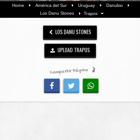
Home
América del Sur
Uruguay
Danubio
Los Danu Stones
Trapos
LOS DANU STONES
UPLOAD TRAPOS
Compartir Página