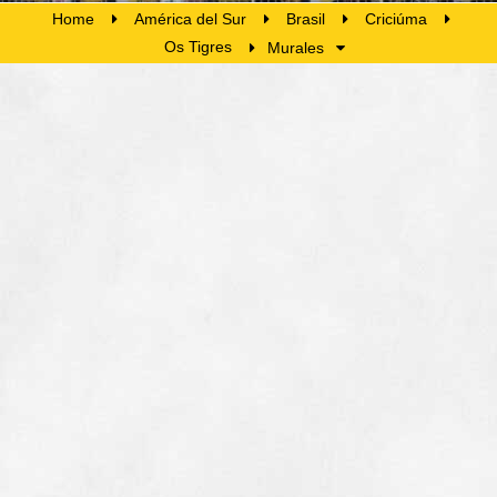
Home
América del Sur
Brasil
Criciúma
Os Tigres
Murales