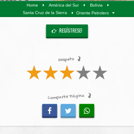
Home
América del Sur
Bolívia
Santa Cruz de la Sierra
Oriente Petrolero
REGÍSTRESE!
Respeto
Compartir Página