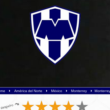
ome
América del Norte
México
Monterrey
Monterre
Respeto