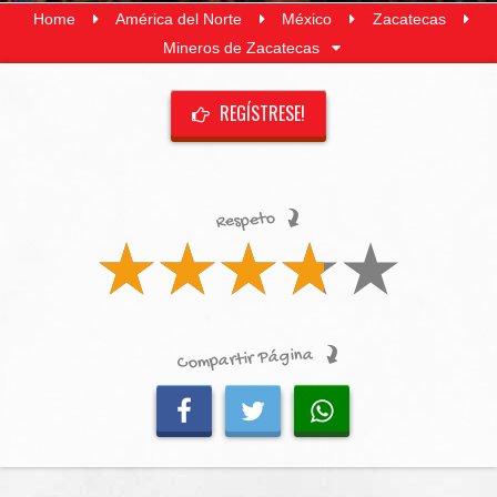
Home
América del Norte
México
Zacatecas
Mineros de Zacatecas
REGÍSTRESE!
Respeto
Compartir Página