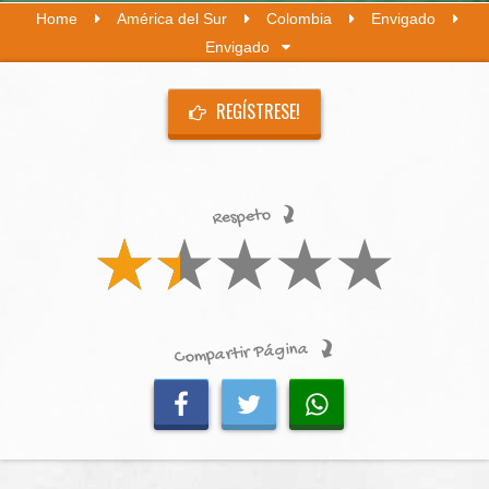
Home
América del Sur
Colombia
Envigado
Envigado
REGÍSTRESE!
Respeto
Compartir Página