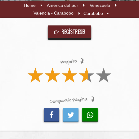
Home
América del Sur
Venezuela
Valencia - Carabobo
Carabobo
REGÍSTRESE!
Respeto
Compartir Página