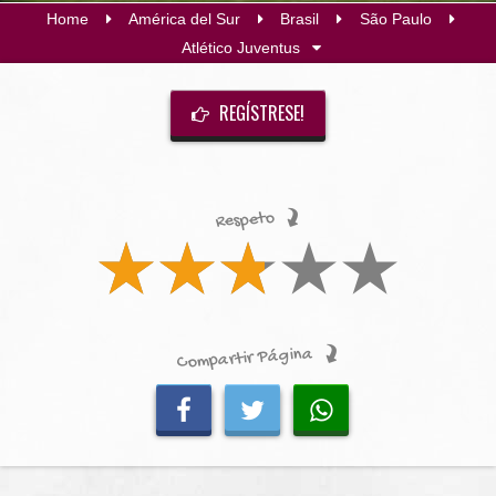
Home
América del Sur
Brasil
São Paulo
Atlético Juventus
REGÍSTRESE!
Respeto
Compartir Página