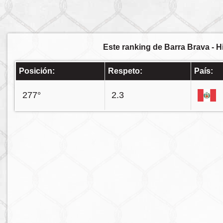
Este ranking de Barra Brava - H
Posición:
Respeto:
País:
277°
2.3