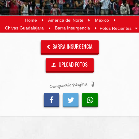
Home
América del Norte
México
Chivas Guadalajara
Barra Insurgencia
Fotos Recientes
BARRA INSURGENCIA
UPLOAD FOTOS
Compartir Página