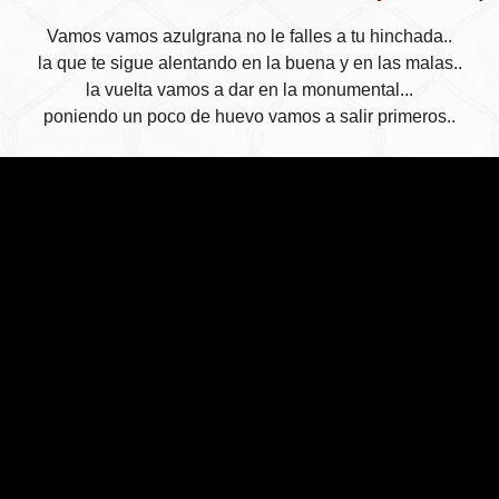
Vamos vamos azulgrana no le falles a tu hinchada..
la que te sigue alentando en la buena y en las malas..
la vuelta vamos a dar en la monumental...
poniendo un poco de huevo vamos a salir primeros..