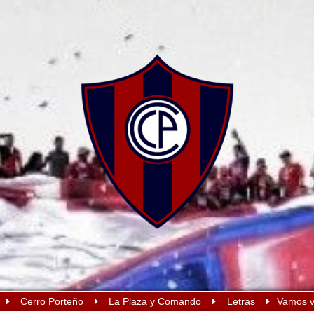
Cerro Porteño
La Plaza y Comando
Letras
Vamos va