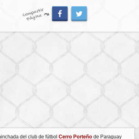
C
o
m
p
artir
P
á
gi
n
a
inchada del club de fútbol
Cerro Porteño
de Paraguay