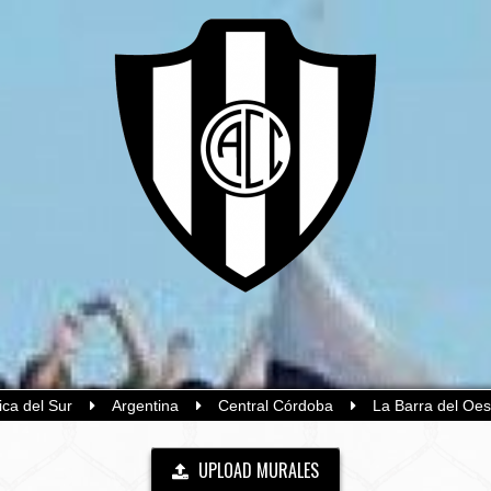
ca del Sur
Argentina
Central Córdoba
La Barra del Oes
UPLOAD MURALES