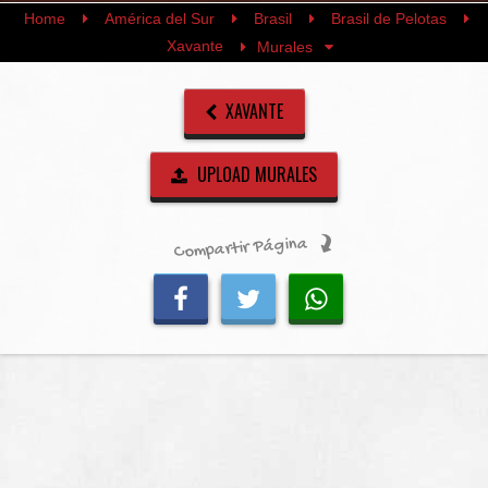
Home
América del Sur
Brasil
Brasil de Pelotas
Xavante
Murales
XAVANTE
UPLOAD MURALES
Compartir Página