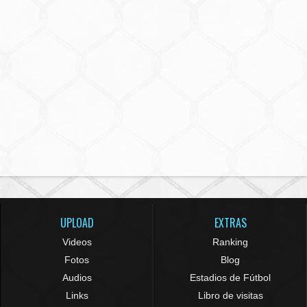
UPLOAD
EXTRAS
Videos
Ranking
Fotos
Blog
Audios
Estadios de Fútbol
Links
Libro de visitas