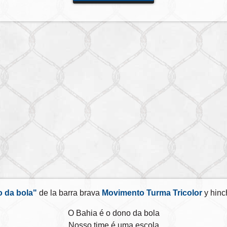
o da bola"
de la barra brava
Movimento Turma Tricolor
y hinc
O Bahia é o dono da bola
Nosso time é uma escola