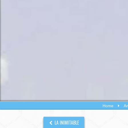
Home
Am
LA INIMITABLE