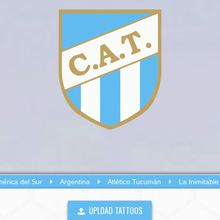
érica del Sur
Argentina
Atlético Tucumán
La Inimitable
UPLOAD TATTOOS