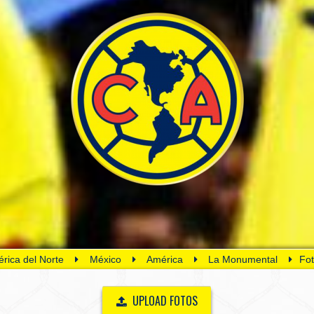
rica del Norte
México
América
La Monumental
Fot
UPLOAD FOTOS