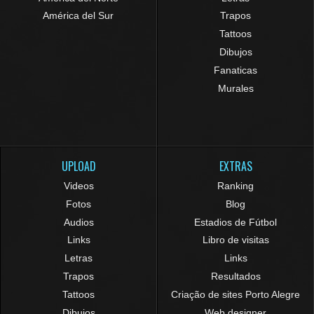
América del Sur
Trapos
Tattoos
Dibujos
Fanaticas
Murales
UPLOAD
EXTRAS
Videos
Ranking
Fotos
Blog
Audios
Estadios de Fútbol
Links
Libro de visitas
Letras
Links
Trapos
Resultados
Tattoos
Criação de sites Porto Alegre
Dibujos
Web designer