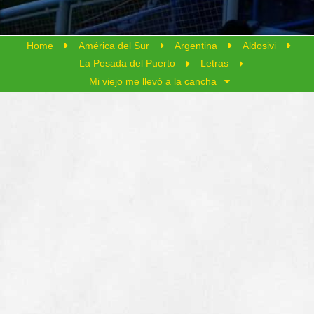
Home
América del Sur
Argentina
Aldosivi
La Pesada del Puerto
Letras
Mi viejo me llevó a la cancha