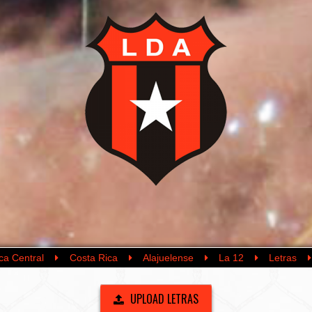
ca Central
Costa Rica
Alajuelense
La 12
Letras
UPLOAD LETRAS