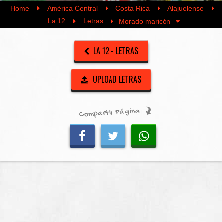
Home
América Central
Costa Rica
Alajuelense
La 12
Letras
Morado maricón
LA 12 - LETRAS
UPLOAD LETRAS
Compartir Página